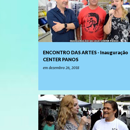
o
s
t
a
g
e
ENCONTRO DAS ARTES - Inauguração
n
CENTER PANOS
s
em
dezembro 26, 2018
PROGRAMAS DE TV