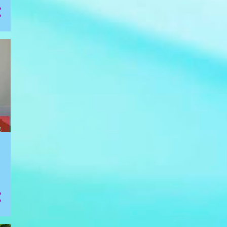
4
novembro
ENCONTRO DAS ARTES -
FEIRA DORCAS 002
ENCONTRO DAS ARTES -
FEIRA DE NATAL 2018
COBERTURA 13 -
LANÇAMENTO LIVRO SOB A
LUZ VERMELHA
ENCONTRO DAS ARTES 004
- Fátima Olímpio
8
outubro
ENCONTRO DAS ARTES 003
- Cláudia Coelho
Lançamento do livro Sob a
Luz Vermelha em
Teresópolis