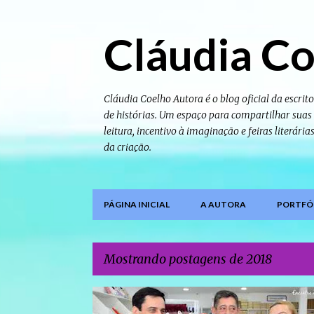
Cláudia Co
Cláudia Coelho Autora é o blog oficial da escrito
de histórias. Um espaço para compartilhar suas o
leitura, incentivo à imaginação e feiras literári
da criação.
PÁGINA INICIAL
A AUTORA
PORTFÓL
Mostrando postagens de 2018
P
PROGRAMAS DE TV