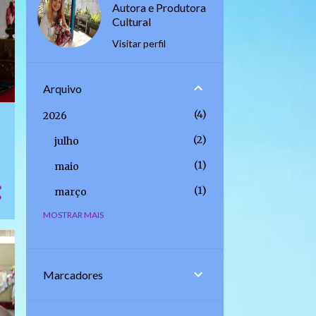
Autora e Produtora
Cultural
Visitar perfil
Arquivo
4
2026
2
julho
1
maio
1
março
MOSTRAR MAIS
4
2025
2
setembro
1
junho
Marcadores
1
abril