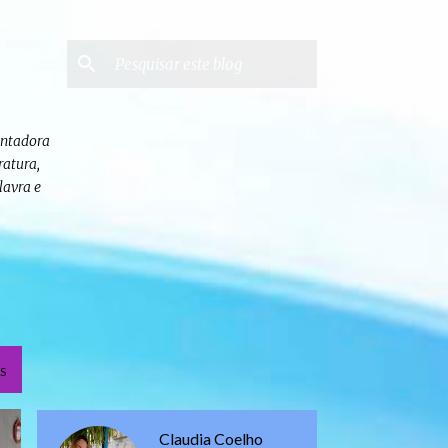
contadora
ratura,
lavra e
S
Claudia Coelho