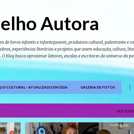
Pular para o conteúdo principal
elho Autora
ra de livros infantis e infantojuvenis, produtora cultural, palestrante e 
bras, experiências literárias e projetos que unem educação, cultura, lite
as. O blog busca aproximar leitores, escolas e escritores do universo da pa
IO CULTURAL - ATUALIZADO EM 2026
GALERIA DE FOTOS
VER TODO
PROGRAMAS DE TV