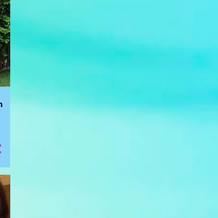
Trechos de livro - parte 1
Como fazer um porta
recados com placas La
Pluma
LANÇAMENTO DO LIVRO
SOB A LUZ VERMELHA
ENCONTRO DAS ARTES 002
n
- Marilu Andrasan
LANÇAMENTO DO LIVRO
SOB A LUZ VERMELHA
Livro Mão de Pemba
1
maio
Entrevista sobre o livro VIDA
QUE SEGUE e Eventos ...