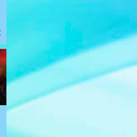
2
dezembro
18
outubro
1
setembro
5
agosto
3
2019
1
fevereiro
2
janeiro
15
2018
2
dezembro
ENCONTRO DAS ARTES -
Inauguração CENTER
PANOS
ENCONTRO DAS ARTES 008
- FEIRAS DE NATAL