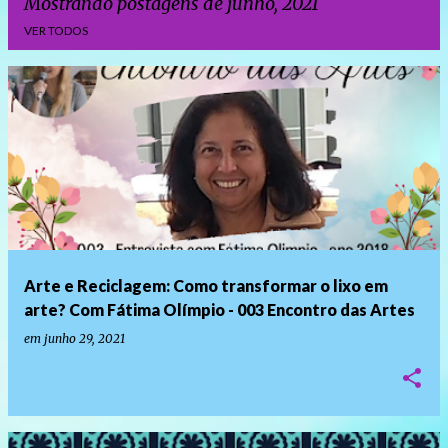
Mostrando postagens de junho, 2021
VER TODOS
P
o
s
t
a
g
e
Arte e Reciclagem: Como transformar o lixo em
n
arte? Com Fátima Olímpio - 003 Encontro das Artes
s
em
junho 29, 2021