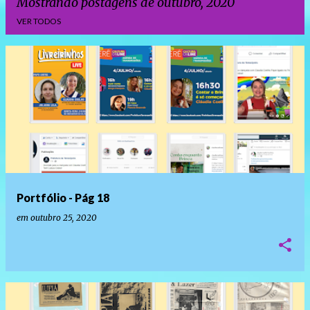
Mostrando postagens de outubro, 2020
VER TODOS
P
o
s
t
a
g
e
Portfólio - Pág 18
n
em
outubro 25, 2020
s