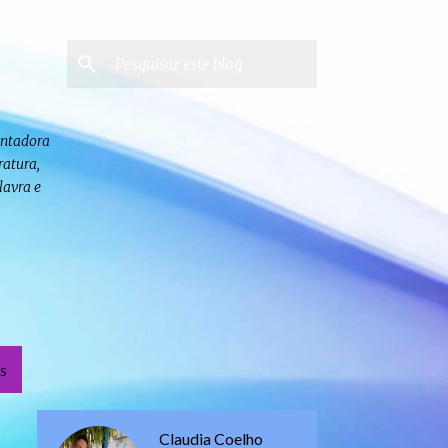
contadora
ratura,
lavra e
S
Claudia Coelho