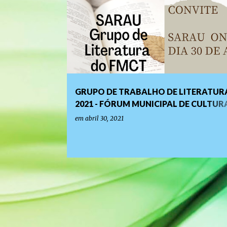
o
s
t
a
g
e
GRUPO DE TRABALHO DE LITERATURA
n
2021 - FÓRUM MUNICIPAL DE CULTUR
s
TERESÓPOLIS - 1º SARAU
em
abril 30, 2021