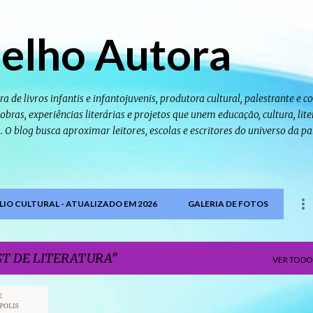
Pular para o conteúdo principal
elho Autora
ra de livros infantis e infantojuvenis, produtora cultural, palestrante e 
bras, experiências literárias e projetos que unem educação, cultura, lite
as. O blog busca aproximar leitores, escolas e escritores do universo da pa
IO CULTURAL - ATUALIZADO EM 2026
GALERIA DE FOTOS
GT DE LITERATURA
VER TODO