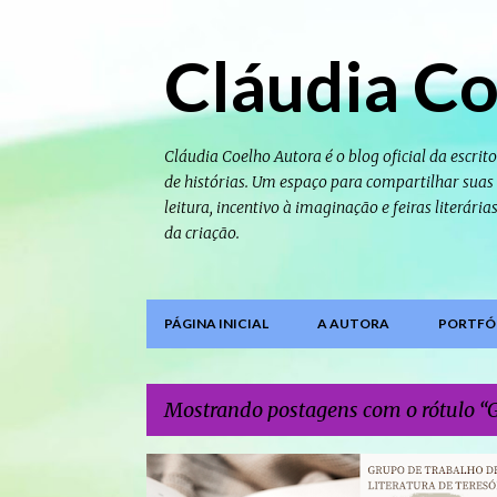
Cláudia Co
Cláudia Coelho Autora é o blog oficial da escrito
de histórias. Um espaço para compartilhar suas o
leitura, incentivo à imaginação e feiras literári
da criação.
PÁGINA INICIAL
A AUTORA
PORTFÓL
Mostrando postagens com o rótulo
P
GT DE LITERATURA