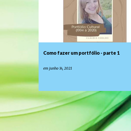
o
s
t
a
g
e
Como fazer um portfólio - parte 1
n
s
em
junho 14, 2021