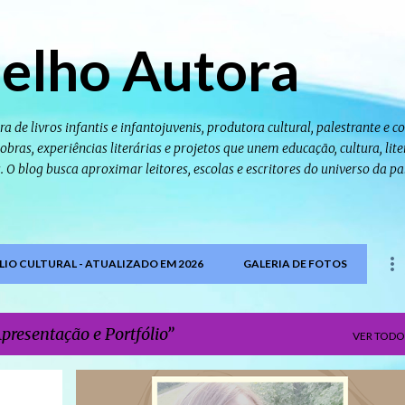
Pular para o conteúdo principal
elho Autora
ra de livros infantis e infantojuvenis, produtora cultural, palestrante e 
bras, experiências literárias e projetos que unem educação, cultura, lite
as. O blog busca aproximar leitores, escolas e escritores do universo da pa
IO CULTURAL - ATUALIZADO EM 2026
GALERIA DE FOTOS
presentação e Portfólio
VER TODO
APRESENTAÇÃO E PORTFÓLIO