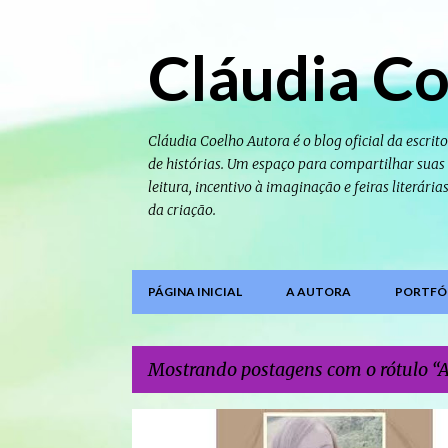
Cláudia Co
Cláudia Coelho Autora é o blog oficial da escrito
de histórias. Um espaço para compartilhar suas o
leitura, incentivo à imaginação e feiras literári
da criação.
PÁGINA INICIAL
A AUTORA
PORTFÓL
Mostrando postagens com o rótulo
A
P
APRESENTAÇÃO E PORTFÓLIO