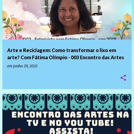
o
s
t
a
g
e
Arte e Reciclagem: Como transformar o lixo em
n
arte? Com Fátima Olímpio - 003 Encontro das Artes
s
em
junho 29, 2021